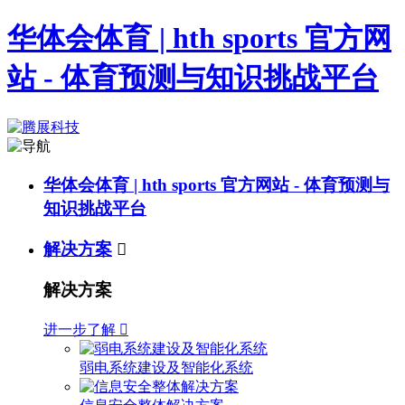
华体会体育 | hth sports 官方网
站 - 体育预测与知识挑战平台
华体会体育 | hth sports 官方网站 - 体育预测与
知识挑战平台
解决方案

解决方案
进一步了解

弱电系统建设及智能化系统