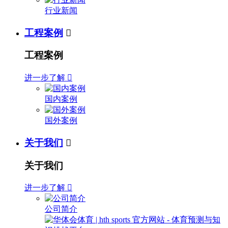
行业新闻
工程案例

工程案例
进一步了解

国内案例
国外案例
关于我们

关于我们
进一步了解

公司简介