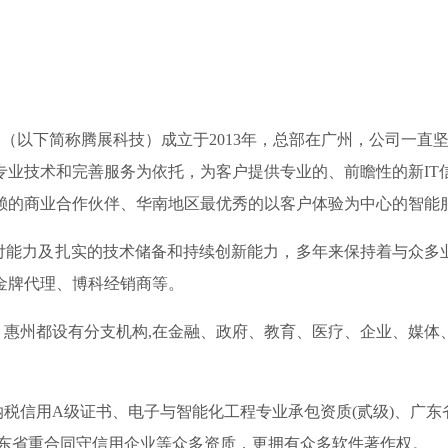
识挑战平台 （以下简称腾展科技）成立于2013年，总部在广州，公
专业技术和完善服务为依托，为客户提供专业的、前瞻性的新IT
赖的商业合作伙伴、华南地区最优秀的以客户体验为中心的智能
力及扎实的技术储备和持续创新能力，多年来保持着与众多业界
金牌代理、博科经销商等。
州都设有分支机构,在金融、政府、教育、医疗、企业、媒体
信用A级证书、电子与智能化工程专业承包资质(贰级)、广东省
01、 连续四年广东省重合同守信用企业等众多资质，更拥有众多软件著作权。